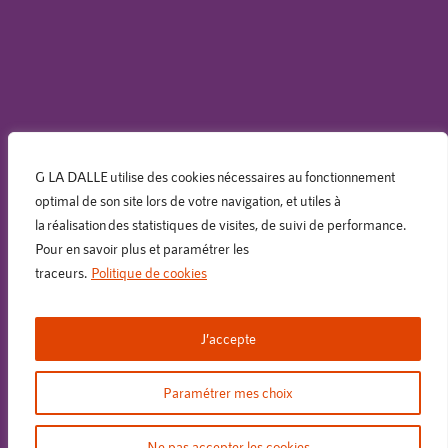
Nos produits
G LA DALLE utilise des cookies nécessaires au fonctionnement
optimal de son site lors de votre navigation, et utiles à
la réalisation des statistiques de visites, de suivi de performance.
Informations légales
Pour en savoir plus et paramétrer les
traceurs.
Politique de cookies
Suivez-nous
J’accepte
Paramétrer mes choix
Ne pas accepter les cookies